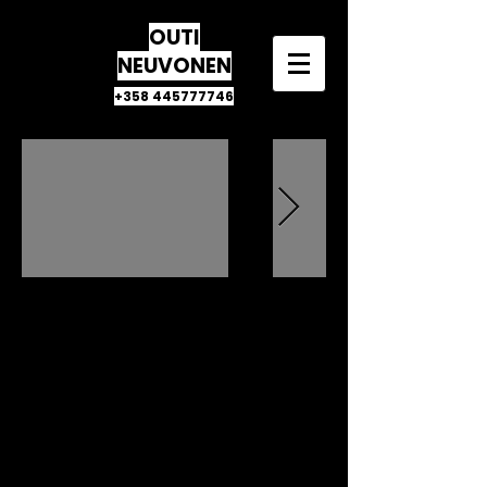
OUTI
NEUVONEN
+358 445777746